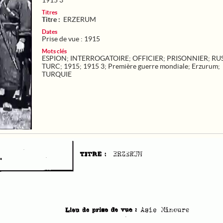
1915 3
Titres
Titre :
ERZERUM
Dates
Prise de vue : 1915
Mots clés
ESPION
;
INTERROGATOIRE
;
OFFICIER
;
PRISONNIER
;
RU
TURC
;
1915
;
1915 3
;
Première guerre mondiale
;
Erzurum
;
TURQUIE