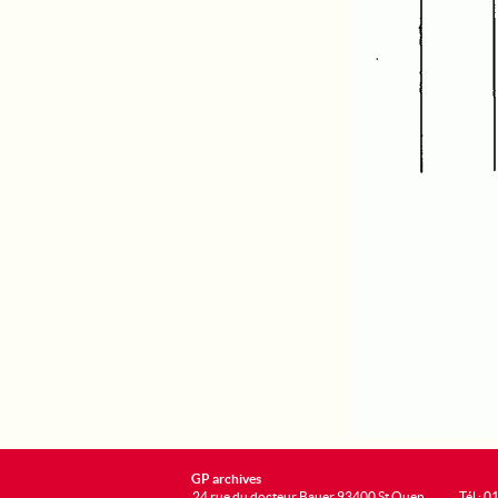
GP archives
24 rue du docteur Bauer 93400 St Ouen
Tél : 0