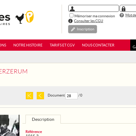
Mot de
Mémoriser ma connexion
Consulter les CGU
Inscription
ONS
NOTRE HISTOIRE
TARIFS ET CGV
NOUS CONTACTER
G
- ERZERUM
Document
/ 0
Description
Référence