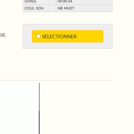
DURÉE
00:00:34
COUL. SON
NB MUET
SSE
;
SÉLECTIONNER