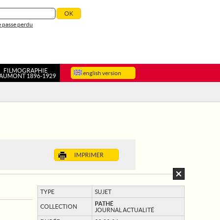
 passe perdu
FILMOGRAPHIE
english version
AUMONT 1896-1929
IMPRIMER
TYPE
SUJET
PATHÉ
COLLECTION
JOURNAL ACTUALITÉ