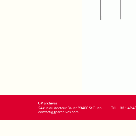
GP archives
24 rue du docteur Bauer 93400 St Ouen
Tél : +33 1 49 4
contact@gparchives.com