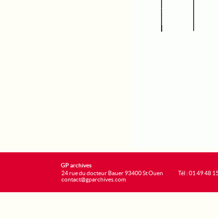
GP archives
24 rue du docteur Bauer 93400 St Ouen
Tél : 01 49 48 1
contact@gparchives.com