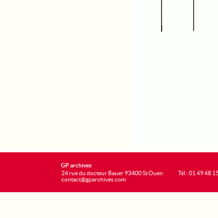
GP archives
24 rue du docteur Bauer 93400 St Ouen
Tél : 01 49 48 1
contact@gparchives.com