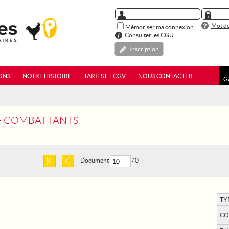
Mot de
Mémoriser ma connexion
Consulter les CGU
Inscription
ONS
NOTRE HISTOIRE
TARIFS ET CGV
NOUS CONTACTER
G
 - COMBATTANTS
Document
/ 0
TY
CO