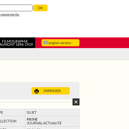
 passe perdu
FILMOGRAPHIE
english version
AUMONT 1896-1929
IMPRIMER
PE
SUJET
PATHÉ
LLECTION
JOURNAL ACTUALITÉ