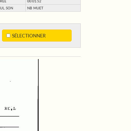
RÉE
00:01:52
UL. SON
NB MUET
SÉLECTIONNER