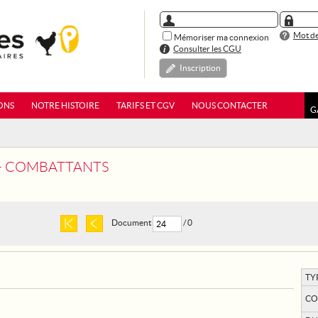
Mot de
Mémoriser ma connexion
Consulter les CGU
Inscription
ONS
NOTRE HISTOIRE
TARIFS ET CGV
NOUS CONTACTER
G
 - COMBATTANTS
Document
/ 0
TY
CO