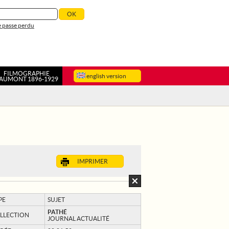
 passe perdu
FILMOGRAPHIE
english version
AUMONT 1896-1929
IMPRIMER
PE
SUJET
PATHÉ
LLECTION
JOURNAL ACTUALITÉ