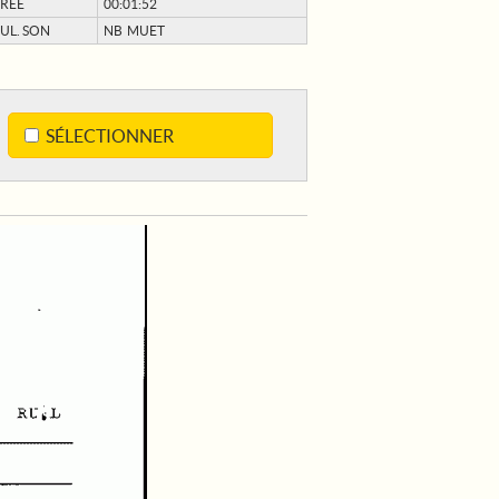
RÉE
00:01:52
UL. SON
NB MUET
SÉLECTIONNER