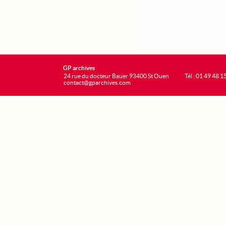
GP archives
24 rue du docteur Bauer 93400 St Ouen
Tél : 01 49 48 1
contact@gparchives.com