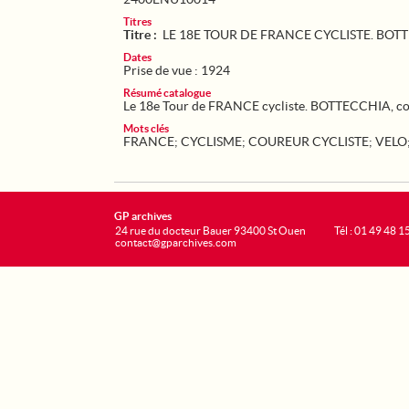
Titres
Titre :
LE 18E TOUR DE FRANCE CYCLISTE. BOT
Dates
Prise de vue : 1924
Résumé catalogue
Le 18e Tour de FRANCE cycliste. BOTTECCHIA, cour
Mots clés
FRANCE
;
CYCLISME
;
COUREUR CYCLISTE
;
VELO
GP archives
24 rue du docteur Bauer 93400 St Ouen
Tél : 01 49 48 1
contact@gparchives.com