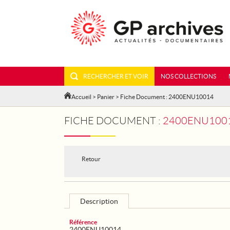
RECHERCHER ET VOIR
NOS COLLECTIONS
Accueil
>
Panier
> Fiche Document : 2400ENU10014
FICHE DOCUMENT :
2400ENU10014
Retour
Description
Référence
2400ENU10014