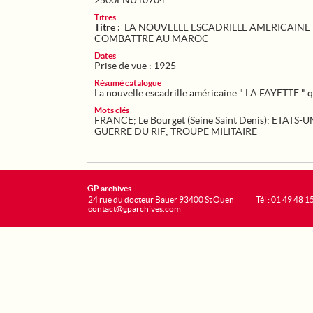
2500ENU10704
Titres
Titre :
LA NOUVELLE ESCADRILLE AMERICAINE 
COMBATTRE AU MAROC
Dates
Prise de vue : 1925
Résumé catalogue
La nouvelle escadrille américaine " LA FAYETTE 
Mots clés
FRANCE
;
Le Bourget (Seine Saint Denis)
;
ETATS-UN
GUERRE DU RIF
;
TROUPE MILITAIRE
GP archives
24 rue du docteur Bauer 93400 St Ouen
Tél : 01 49 48 1
contact@gparchives.com