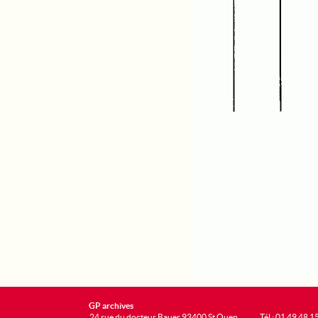
GP archives
24 rue du docteur Bauer 93400 St Ouen
Tél : 01 49 48 1