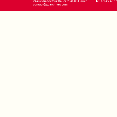
24 rue du docteur Bauer 93400 St Ouen
Tél : 01 49 48 1
contact@gparchives.com