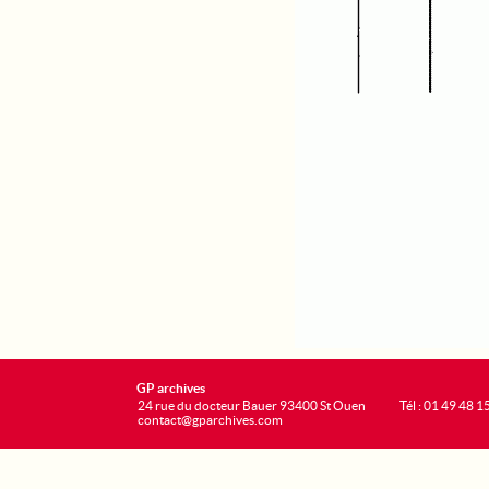
GP archives
24 rue du docteur Bauer 93400 St Ouen
Tél : 01 49 48 1
contact@gparchives.com