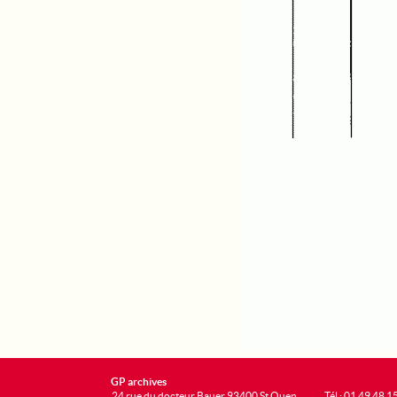
GP archives
24 rue du docteur Bauer 93400 St Ouen
Tél : 01 49 48 1