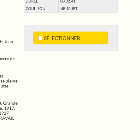
DURÉE
00:02:41
COUL. SON
NB MUET
SÉLECTIONNER
; Jean
uerre de
es
sse pleine
lutte
8
;
Grande
e
;
1917
;
1917
RAVAIL
;