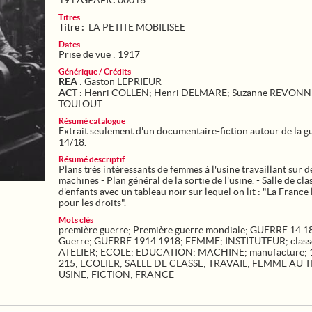
1917GPAFIC 00016
Titres
Titre :
LA PETITE MOBILISEE
Dates
Prise de vue : 1917
Générique / Crédits
REA
: Gaston LEPRIEUR
ACT
: Henri COLLEN; Henri DELMARE; Suzanne REVONNE
TOULOUT
Résumé catalogue
Extrait seulement d'un documentaire-fiction autour de la g
14/18.
Résumé descriptif
Plans très intéressants de femmes à l'usine travaillant sur d
machines - Plan général de la sortie de l'usine. - Salle de cla
d'enfants avec un tableau noir sur lequel on lit : "La France 
Mots clés
première guerre
;
Première guerre mondiale
;
GUERRE 14 1
Guerre
;
GUERRE 1914 1918
;
FEMME
;
INSTITUTEUR
;
class
ATELIER
;
ECOLE
;
EDUCATION
;
MACHINE
;
manufacture
;
215
;
ECOLIER
;
SALLE DE CLASSE
;
TRAVAIL
;
FEMME AU T
USINE
;
FICTION
;
FRANCE