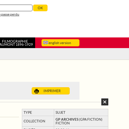
 passe perdu
FILMOGRAPHIE
english version
AUMONT 1896-1929
IMPRIMER
TYPE
SUJET
GP ARCHIVES
(GPA FICTION)
COLLECTION
FICTION