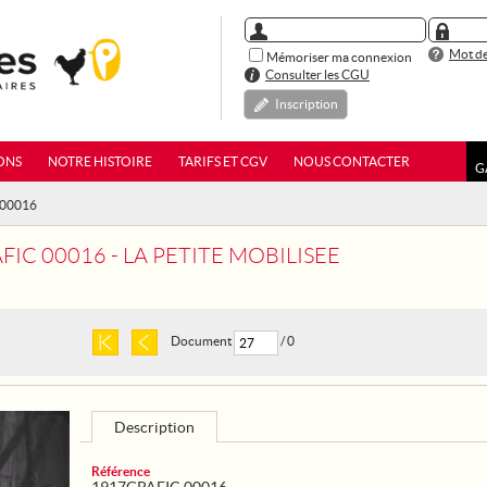
Mot de
Mémoriser ma connexion
Consulter les CGU
Inscription
ONS
NOTRE HISTOIRE
TARIFS ET CGV
NOUS CONTACTER
G
 00016
IC 00016 - LA PETITE MOBILISEE
Document
/ 0
Description
Référence