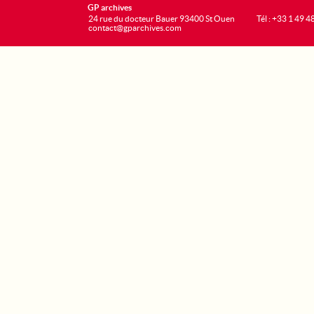
GP archives
24 rue du docteur Bauer 93400 St Ouen
Tél : +33 1 49 4
contact@gparchives.com