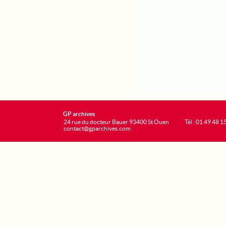
GP archives
24 rue du docteur Bauer 93400 St Ouen
Tél : 01 49 48 1
contact@gparchives.com