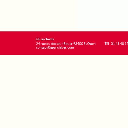
GP archives
24 rue du docteur Bauer 93400 St Ouen
Tél : 01 49 48 1
contact@gparchives.com