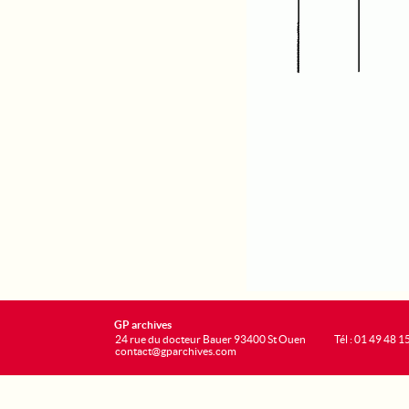
GP archives
24 rue du docteur Bauer 93400 St Ouen
Tél : 01 49 48 1
contact@gparchives.com