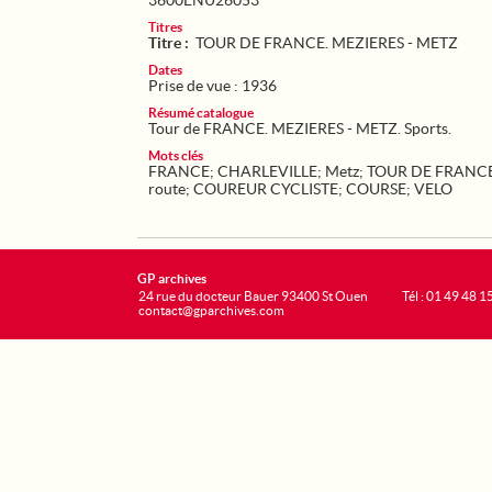
3600ENU26053
Titres
Titre :
TOUR DE FRANCE. MEZIERES - METZ
Dates
Prise de vue : 1936
Résumé catalogue
Tour de FRANCE. MEZIERES - METZ. Sports.
Mots clés
FRANCE
;
CHARLEVILLE
;
Metz
;
TOUR DE FRANC
route
;
COUREUR CYCLISTE
;
COURSE
;
VELO
GP archives
24 rue du docteur Bauer 93400 St Ouen
Tél : 01 49 48 1
contact@gparchives.com