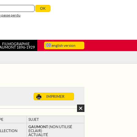
 passe perdu
FILMOGRAPHIE
english version
AUMONT 1896-1929
IMPRIMER
PE
SUJET
GAUMONT
(NON UTILISÉ
LLECTION
ECLAIR)
ACTUALITÉ