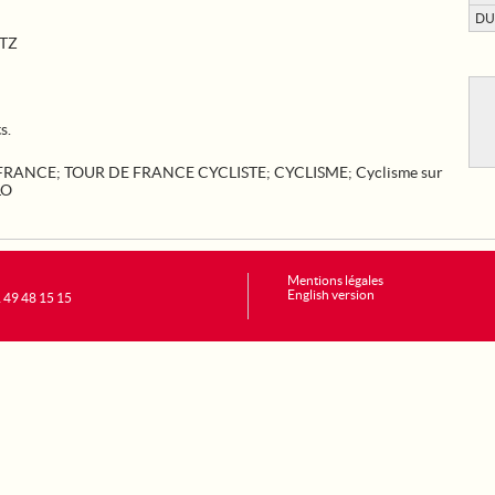
DU
ETZ
s.
 FRANCE
;
TOUR DE FRANCE CYCLISTE
;
CYCLISME
;
Cyclisme sur
LO
Mentions légales
English version
1 49 48 15 15