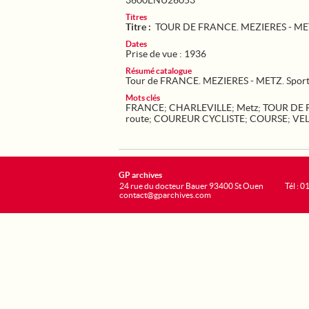
3600ENU26053
Titres
Titre :
TOUR DE FRANCE. MEZIERES - M
Dates
Prise de vue : 1936
Résumé catalogue
Tour de FRANCE. MEZIERES - METZ. Sport
Mots clés
FRANCE
;
CHARLEVILLE
;
Metz
;
TOUR DE
route
;
COUREUR CYCLISTE
;
COURSE
;
VE
GP archives
24 rue du docteur Bauer 93400 St Ouen
Tél : 0
contact@gparchives.com