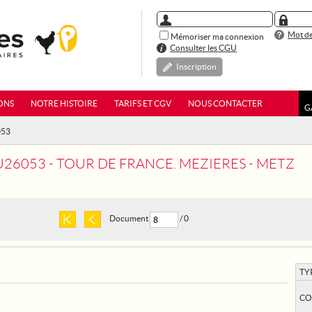
Mot de
Mémoriser ma connexion
Consulter les CGU
Inscription
ONS
NOTRE HISTOIRE
TARIFS ET CGV
NOUS CONTACTER
G
053
26053 - TOUR DE FRANCE. MEZIERES - METZ
Document
/ 0
TY
CO