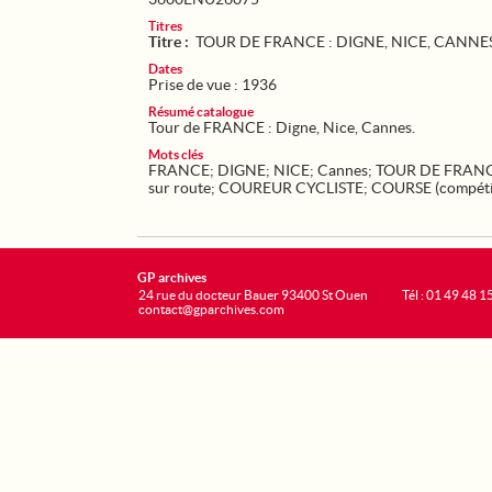
Titres
Titre :
TOUR DE FRANCE : DIGNE, NICE, CANNE
Dates
Prise de vue : 1936
Résumé catalogue
Tour de FRANCE : Digne, Nice, Cannes.
Mots clés
FRANCE
;
DIGNE
;
NICE
;
Cannes
;
TOUR DE FRAN
sur route
;
COUREUR CYCLISTE
;
COURSE (compéti
GP archives
24 rue du docteur Bauer 93400 St Ouen
Tél : 01 49 48 1
contact@gparchives.com