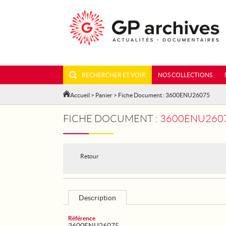
RECHERCHER ET VOIR
NOS COLLECTIONS
Accueil
>
Panier
> Fiche Document : 3600ENU26075
FICHE DOCUMENT :
3600ENU26075
Retour
Description
Référence
3600ENU26075