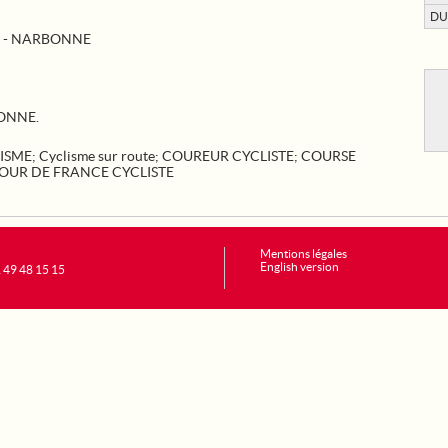
DU
R - NARBONNE
BONNE.
ISME
;
Cyclisme sur route
;
COUREUR CYCLISTE
;
COURSE
OUR DE FRANCE CYCLISTE
Mentions légales
English version
1 49 48 15 15