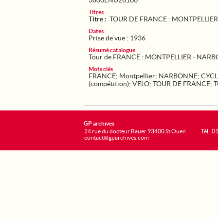
3600ENU26100
Titres
Titre :
TOUR DE FRANCE : MONTPELLIE
Dates
Prise de vue : 1936
Résumé catalogue
Tour de FRANCE : MONTPELLIER - NAR
Mots clés
FRANCE
;
Montpellier
;
NARBONNE
;
CYCL
(compétition)
;
VELO
;
TOUR DE FRANCE
;
T
GP archives
24 rue du docteur Bauer 93400 St Ouen
Tél : 0
contact@gparchives.com