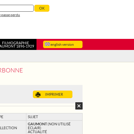
 passe perdu
FILMOGRAPHIE
english version
AUMONT 1896-1929
ARBONNE
IMPRIMER
PE
SUJET
GAUMONT
(NON UTILISÉ
LLECTION
ECLAIR)
ACTUALITÉ