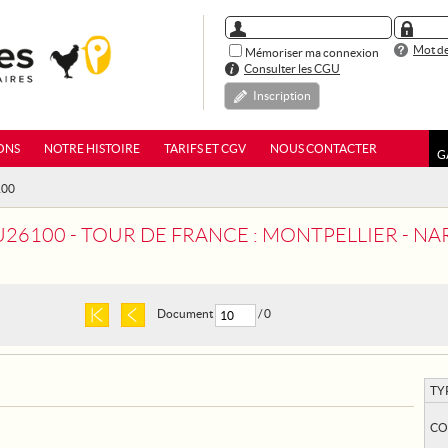
Mot de
Mémoriser ma connexion
Consulter les CGU
Inscription
ONS
NOTRE HISTOIRE
TARIFS ET CGV
NOUS CONTACTER
G
100
26100 - TOUR DE FRANCE : MONTPELLIER - N
Document
/ 0
TY
CO