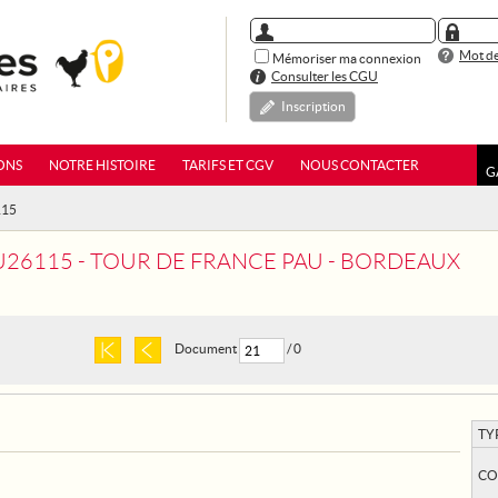
Mot de
Mémoriser ma connexion
Consulter les CGU
Inscription
ONS
NOTRE HISTOIRE
TARIFS ET CGV
NOUS CONTACTER
G
115
26115 - TOUR DE FRANCE PAU - BORDEAUX
Document
/ 0
TY
CO