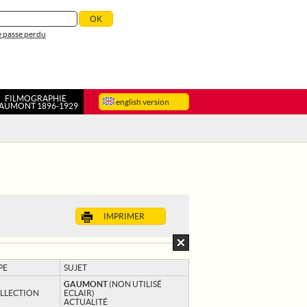
 passe perdu
FILMOGRAPHIE
english version
AUMONT 1896-1929
IMPRIMER
PE
SUJET
GAUMONT
(NON UTILISÉ
LLECTION
ECLAIR)
ACTUALITÉ