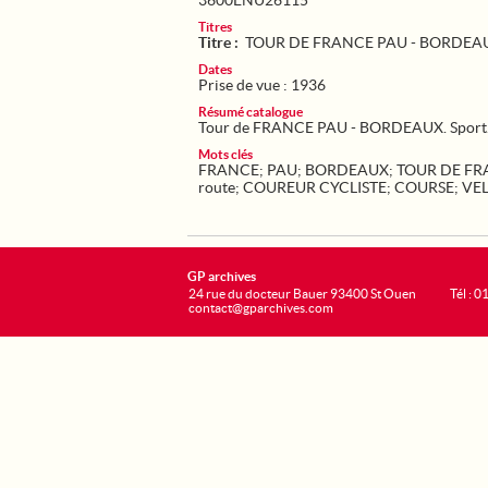
3600ENU26115
Titres
Titre :
TOUR DE FRANCE PAU - BORDEA
Dates
Prise de vue : 1936
Résumé catalogue
Tour de FRANCE PAU - BORDEAUX. Sport
Mots clés
FRANCE
;
PAU
;
BORDEAUX
;
TOUR DE F
route
;
COUREUR CYCLISTE
;
COURSE
;
VE
GP archives
24 rue du docteur Bauer 93400 St Ouen
Tél : 0
contact@gparchives.com