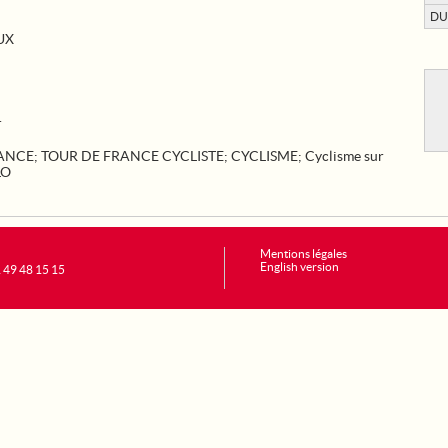
DU
UX
.
RANCE
;
TOUR DE FRANCE CYCLISTE
;
CYCLISME
;
Cyclisme sur
LO
Mentions légales
English version
1 49 48 15 15