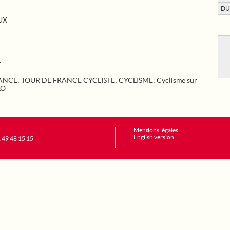
DU
UX
.
RANCE
;
TOUR DE FRANCE CYCLISTE
;
CYCLISME
;
Cyclisme sur
LO
Mentions légales
English version
1 49 48 15 15