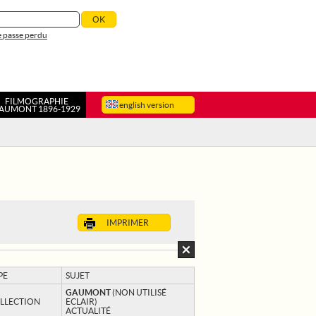
 passe perdu
FILMOGRAPHIE
english version
AUMONT 1896-1929
IMPRIMER
PE
SUJET
GAUMONT
(NON UTILISÉ
LLECTION
ECLAIR)
ACTUALITÉ