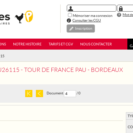
Mot de
Mémoriser ma connexion
Consulter les CGU
Inscription
ONS
NOTRE HISTOIRE
TARIFS ET CGV
NOUS CONTACTER
G
115
26115 - TOUR DE FRANCE PAU - BORDEAUX
Document
/ 0
TY
CO