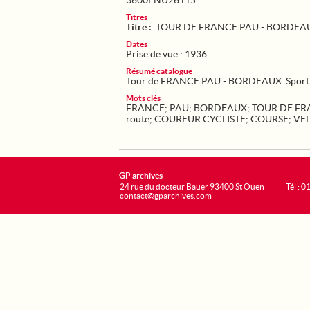
3600ENU26115
Titres
Titre :
TOUR DE FRANCE PAU - BORDEA
Dates
Prise de vue : 1936
Résumé catalogue
Tour de FRANCE PAU - BORDEAUX. Sport
Mots clés
FRANCE
;
PAU
;
BORDEAUX
;
TOUR DE F
route
;
COUREUR CYCLISTE
;
COURSE
;
VE
GP archives
24 rue du docteur Bauer 93400 St Ouen
Tél : 0
contact@gparchives.com