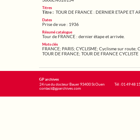
3600ENU26134
Titres
Titre :
TOUR DE FRANCE : DERNIER ETAPE ET A
Dates
Prise de vue : 1936
Résumé catalogue
Tour de FRANCE : dernier étape et arrivée.
Mots clés
FRANCE
;
PARIS
;
CYCLISME
;
Cyclisme sur route
;
TOUR DE FRANCE
;
TOUR DE FRANCE CYCLISTE
GP archives
24 rue du docteur Bauer 93400 St Ouen
Tél : 01 49 48 1
contact@gparchives.com