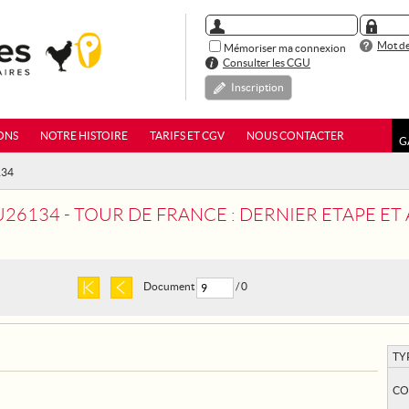
Mot de
Mémoriser ma connexion
Consulter les CGU
Inscription
ONS
NOTRE HISTOIRE
TARIFS ET CGV
NOUS CONTACTER
G
134
26134 - TOUR DE FRANCE : DERNIER ETAPE ET
Document
/ 0
TY
CO