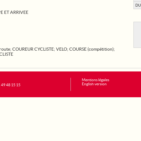
DU
E ET ARRIVEE
route
;
COUREUR CYCLISTE
;
VELO
;
COURSE (compétition)
;
CLISTE
Mentions légales
English version
1 49 48 15 15