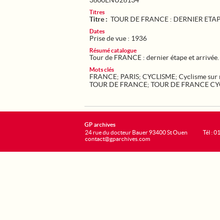
3600ENU26134
Titres
Titre :
TOUR DE FRANCE : DERNIER ETAP
Dates
Prise de vue : 1936
Résumé catalogue
Tour de FRANCE : dernier étape et arrivée.
Mots clés
FRANCE
;
PARIS
;
CYCLISME
;
Cyclisme sur 
TOUR DE FRANCE
;
TOUR DE FRANCE CY
GP archives
24 rue du docteur Bauer 93400 St Ouen
Tél : 0
contact@gparchives.com