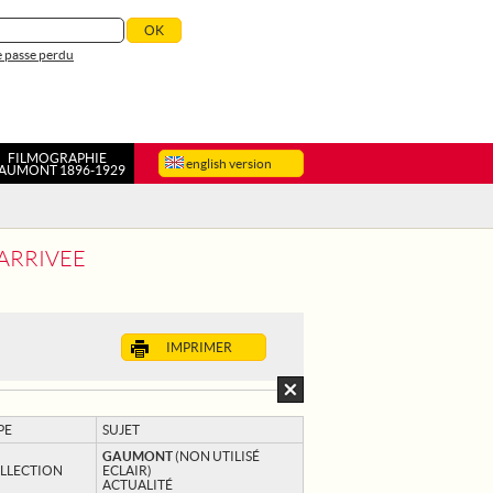
 passe perdu
FILMOGRAPHIE
english version
AUMONT 1896-1929
 ARRIVEE
IMPRIMER
PE
SUJET
GAUMONT
(NON UTILISÉ
LLECTION
ECLAIR)
ACTUALITÉ