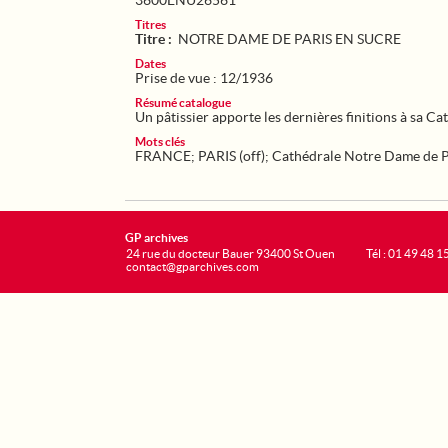
3600ENU26561
Titres
Titre :
NOTRE DAME DE PARIS EN SUCRE
Dates
Prise de vue : 12/1936
Résumé catalogue
Un pâtissier apporte les dernières finitions à sa C
Mots clés
FRANCE
;
PARIS (off)
;
Cathédrale Notre Dame de P
GP archives
24 rue du docteur Bauer 93400 St Ouen
Tél : 01 49 48 1
contact@gparchives.com