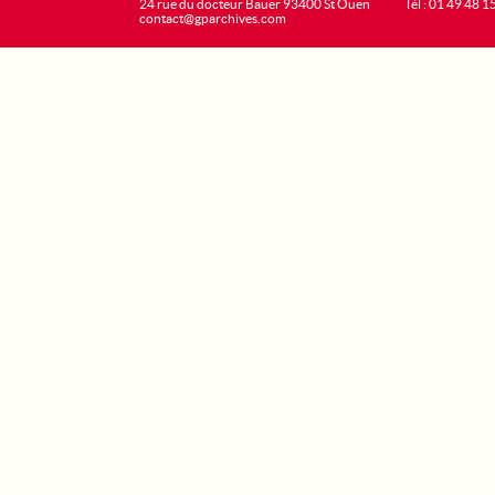
24 rue du docteur Bauer 93400 St Ouen
Tél : 01 49 48 1
contact@gparchives.com