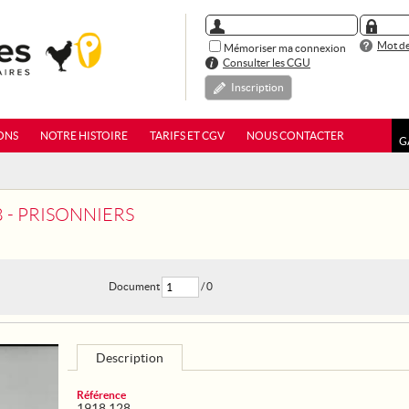
Mot de
Mémoriser ma connexion
Consulter les CGU
Inscription
ONS
NOTRE HISTOIRE
TARIFS ET CGV
NOUS CONTACTER
G
 - PRISONNIERS
Document
/ 0
Description
Référence
1918 128