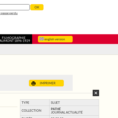
 passe perdu
FILMOGRAPHIE
english version
AUMONT 1896-1929
IMPRIMER
TYPE
SUJET
PATHÉ
COLLECTION
JOURNAL ACTUALITÉ