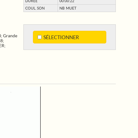
DURÉE
00:00:22
COUL. SON
NB MUET
8
;
Grande
SÉLECTIONNER
18
;
ER
;