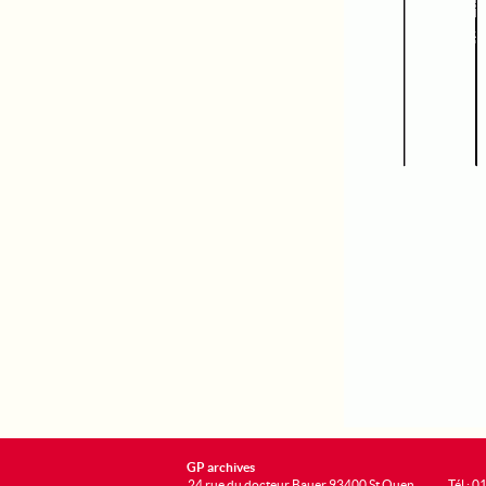
GP archives
24 rue du docteur Bauer 93400 St Ouen
Tél : 0