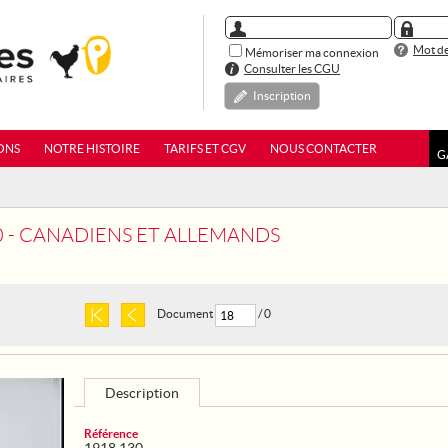
Mot de
Mémoriser ma connexion
Consulter les CGU
Inscription
ONS
NOTRE HISTOIRE
TARIFS ET CGV
NOUS CONTACTER
G
0 - CANADIENS ET ALLEMANDS
Document
/ 0
Description
Référence