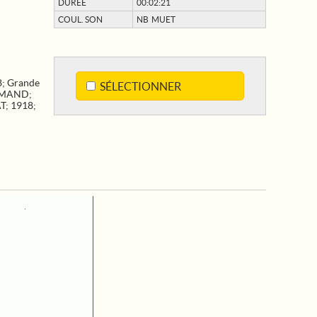
DURÉE
00:02:21
COUL. SON
NB MUET
8
;
Grande
SÉLECTIONNER
EMAND
;
T
;
1918
;