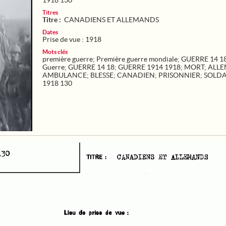
1918 130
Titres
Titre :
CANADIENS ET ALLEMANDS
Dates
Prise de vue : 1918
Mots clés
première guerre
;
Première guerre mondiale
;
GUERRE 14 1
Guerre
;
GUERRE 14 18
;
GUERRE 1914 1918
;
MORT
;
ALL
AMBULANCE
;
BLESSE
;
CANADIEN
;
PRISONNIER
;
SOLDA
1918 130