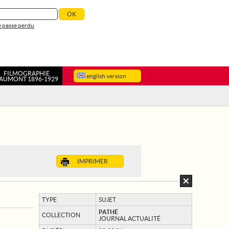
 passe perdu
FILMOGRAPHIE
english version
AUMONT 1896-1929
IMPRIMER
TYPE
SUJET
PATHÉ
COLLECTION
JOURNAL ACTUALITÉ