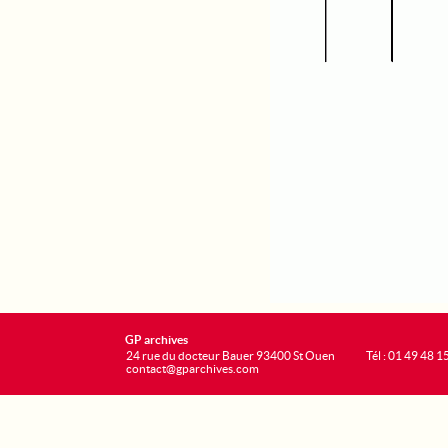
GP archives
24 rue du docteur Bauer 93400 St Ouen
Tél : 01 49 48 1
contact@gparchives.com