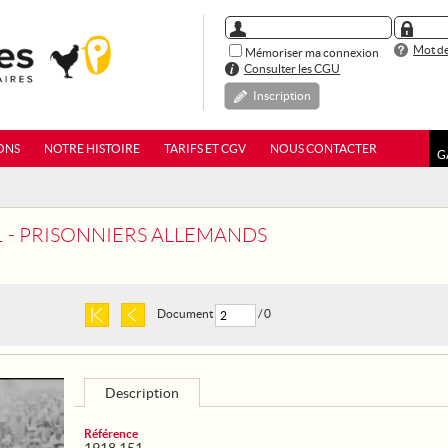
Mot de
Mémoriser ma connexion
Consulter les CGU
Inscription
ONS
NOTRE HISTOIRE
TARIFS ET CGV
NOUS CONTACTER
G
1 - PRISONNIERS ALLEMANDS
Document
/ 0
Description
Référence