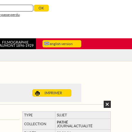
 passe perdu
FILMOGRAPHIE
english version
AUMONT 1896-1929
IMPRIMER
TYPE
SUJET
PATHÉ
COLLECTION
JOURNAL ACTUALITÉ