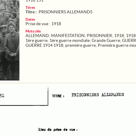
1918 151
Titres
Titre :
PRISONNIERS ALLEMANDS
Dates
Prise de vue : 1918
Mots clés
ALLEMAND
;
MANIFESTATION
;
PRISONNIER
;
1918
;
1918
1ère guerre
;
1ère guerre mondiale
;
Grande Guerre
;
GUERRE
GUERRE 1914 1918
;
première guerre
;
Première guerre mo