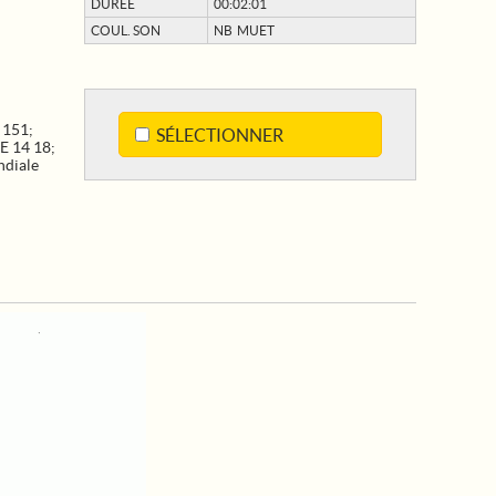
DURÉE
00:02:01
COUL. SON
NB MUET
 151
;
SÉLECTIONNER
 14 18
;
ndiale