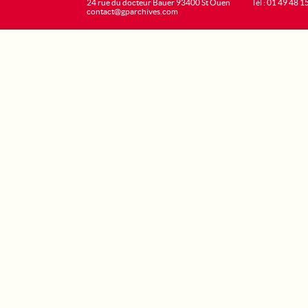
24 rue du docteur Bauer 93400 St Ouen
Tél : 01 49 48 1
contact@gparchives.com