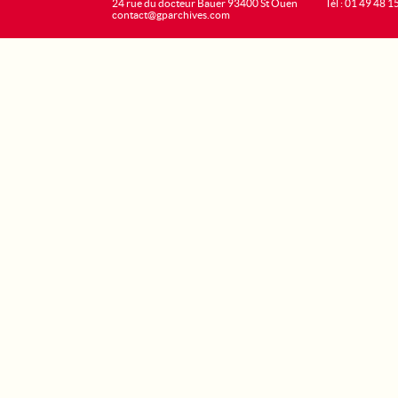
24 rue du docteur Bauer 93400 St Ouen
Tél : 01 49 48 1
contact@gparchives.com