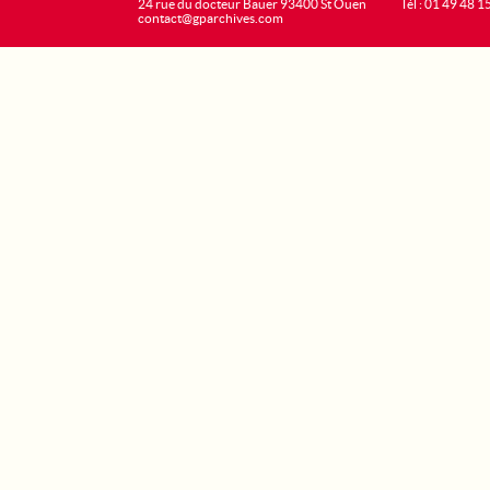
24 rue du docteur Bauer 93400 St Ouen
Tél : 01 49 48 1
contact@gparchives.com