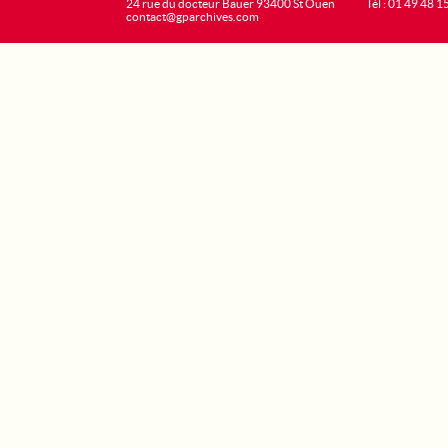
24 rue du docteur Bauer 93400 St Ouen
Tél : 01 49 48 1
contact@gparchives.com