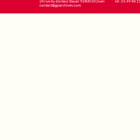
24 rue du docteur Bauer 93400 St Ouen
Tél : 01 49 48 1
contact@gparchives.com