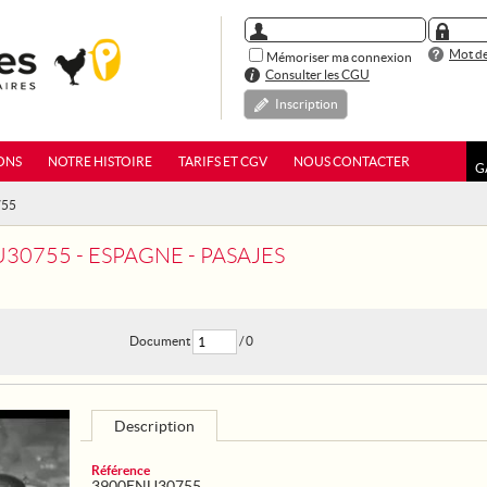
Mot de
Mémoriser ma connexion
Consulter les CGU
Inscription
ONS
NOTRE HISTOIRE
TARIFS ET CGV
NOUS CONTACTER
G
755
30755 - ESPAGNE - PASAJES
Document
/ 0
Description
Référence
3900ENU30755