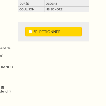
DURÉE
00:00:48
COUL. SON
NB SONORE
SÉLECTIONNER
chand de
lo"
CO FRANCO
;
El
le (off)
;