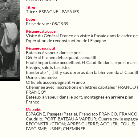
Titres
Titre :
ESPAGNE - PASAJES
Dates
Prise de vue : 08/1939
Résumé catalogue
Visite du Général Franco en visite à Pasaia dans le cadre de
l'opération de reconstruction de l'Espagne.
Résumé descriptif
Bateaux à vapeur dans le port
Général Franco débarquant, accueilli
Foule importante accueillant El Caudillo dans le port mar
Pasajes, saluts fascistes
Banderole "[...] SL y sus obreros dan la bienvenida al Caudil
Usine, cheminée
Officiels accompagnant Franco
Cheminée avec inscriptions en lettres capitales "FRAN
FRANCO"
Bateaux à vapeur dans le port, montagnes en arrière plan
Mots clés
ESPAGNE
;
Pasajes (Pasaia)
;
Francisco FRANCO
;
FRANCO
Caudillo
;
PORT
;
BATEAU A VAPEUR
;
Guerre civile espagno
RECONSTRUCTION
;
APRES GUERRE
;
ACCUEIL
;
FOULE
;
FASCISME
;
USINE
;
CHEMINEE