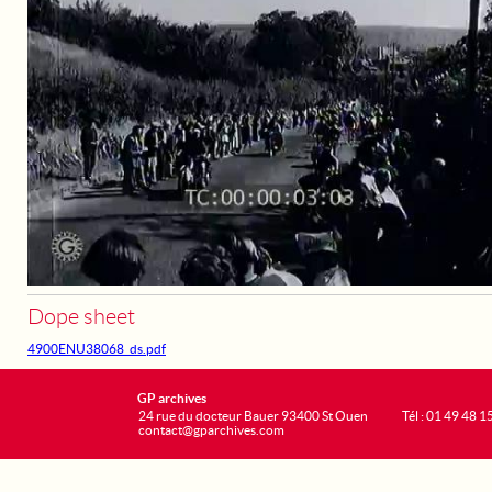
Dope sheet
4900ENU38068_ds.pdf
GP archives
24 rue du docteur Bauer 93400 St Ouen
Tél : 01 49 48 1
contact@gparchives.com