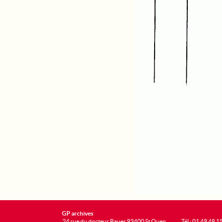
GP archives
24 rue du docteur Bauer 93400 St Ouen
Tél : 01 49 48 1