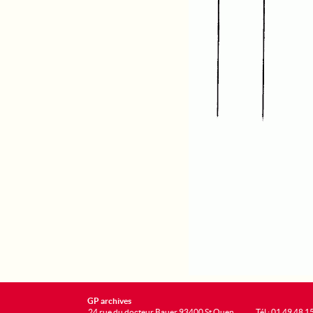
GP archives
24 rue du docteur Bauer 93400 St Ouen
Tél : 01 49 48 1