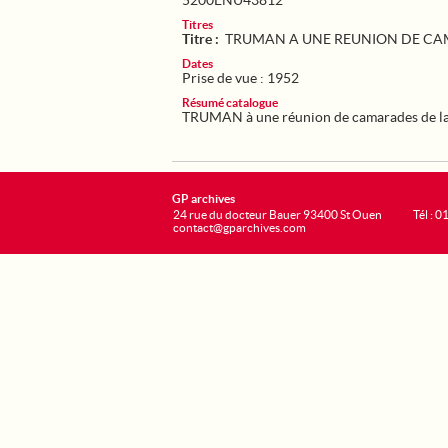
5200ENU43812
Titres
Titre :
TRUMAN A UNE REUNION DE CA
Dates
Prise de vue : 1952
Résumé catalogue
TRUMAN à une réunion de camarades de la
GP archives
24 rue du docteur Bauer 93400 St Ouen
Tél : 0
contact@gparchives.com