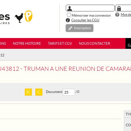
Mot de
Mémoriser ma connexion
Consulter les CGU
Inscription
ONS
NOTRE HISTOIRE
TARIFS ET CGV
NOUS CONTACTER
G
812
3812 - TRUMAN A UNE REUNION DE CAMARADES DE L
Document
/ 0
TY
CO