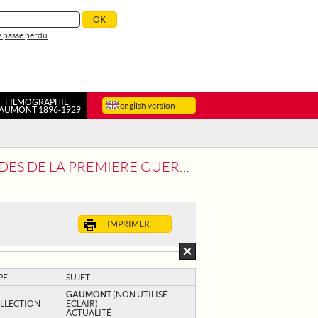
 passe perdu
FILMOGRAPHIE
english version
AUMONT 1896-1929
A PREMIERE GUERRE MONDIALE
IMPRIMER
PE
SUJET
GAUMONT
(NON UTILISÉ
LLECTION
ECLAIR)
ACTUALITÉ