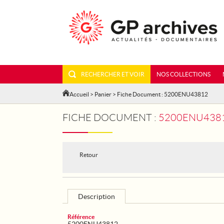
RECHERCHER ET VOIR
NOS COLLECTIONS
Accueil
>
Panier
> Fiche Document : 5200ENU43812
FICHE DOCUMENT :
5200ENU43812 
Retour
Description
Référence