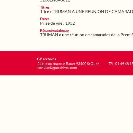
5200ENU43812
Titres
Titre :
TRUMAN A UNE REUNION DE CAMARADE
Dates
Prise de vue : 1952
Résumé catalogue
TRUMAN à une réunion de camarades de la Premiè
GP archives
24 rue du docteur Bauer 93400 St Ouen
Tél : 01 49 48 1
contact@gparchives.com