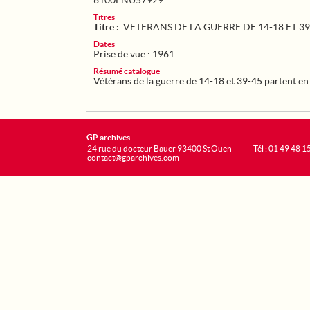
6100ENU57929
Titres
Titre :
VETERANS DE LA GUERRE DE 14-18 ET 39
Dates
Prise de vue : 1961
Résumé catalogue
Vétérans de la guerre de 14-18 et 39-45 partent en 
GP archives
24 rue du docteur Bauer 93400 St Ouen
Tél : 01 49 48 1
contact@gparchives.com