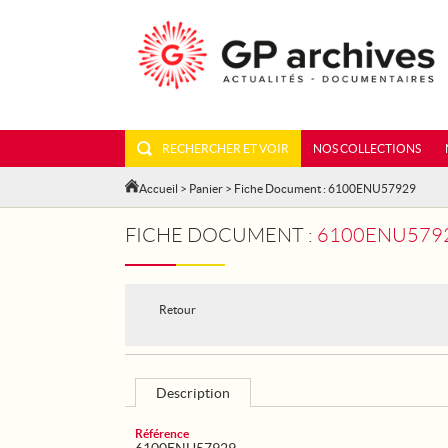
RECHERCHER ET VOIR
NOS COLLECTIONS
Accueil
>
Panier
> Fiche Document : 6100ENU57929
FICHE DOCUMENT :
6100ENU57929
Retour
Description
Référence