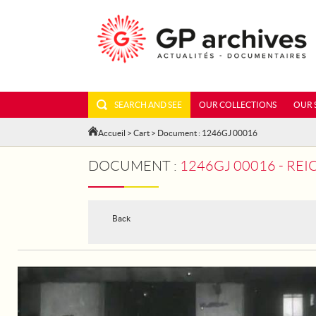
SEARCH AND SEE
OUR COLLECTIONS
OUR 
Accueil
>
Cart
> Document : 1246GJ 00016
DOCUMENT :
1246GJ 00016 - REI
Back