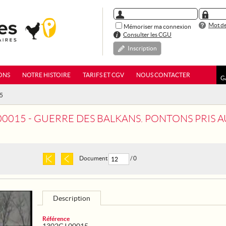
Mot de
Mémoriser ma connexion
Consulter les CGU
Inscription
ONS
NOTRE HISTOIRE
TARIFS ET CGV
NOUS CONTACTER
G
15
00015 - GUERRE DES BALKANS. PONTONS PRIS 
Document
/ 0
Description
Référence