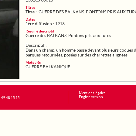
1302GJ 00015
Titres
Titre :
GUERRE DES BALKANS. PONTONS PRIS AUX TUR
Dates
1ère diffusion : 1913
Résumé descriptif
Guerre des BALKANS. Pontons pris aux Turcs
Descriptif :
Dans un champ, un homme passe devant plusieurs coques 
barques retournées, posées sur des charrettes alignées
Mots clés
GUERRE BALKANIQUE
Mentions légales
English version
1 49 48 15 15