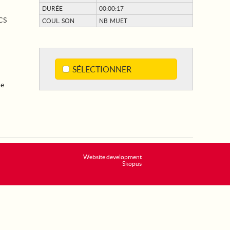
DURÉE
00:00:17
CS
COUL. SON
NB MUET
SÉLECTIONNER
de
Website development
Skopus