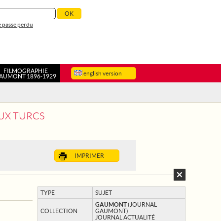
 passe perdu
FILMOGRAPHIE
english version
AUMONT 1896-1929
AUX TURCS
IMPRIMER
TYPE
SUJET
GAUMONT
(JOURNAL
COLLECTION
GAUMONT)
JOURNAL ACTUALITÉ