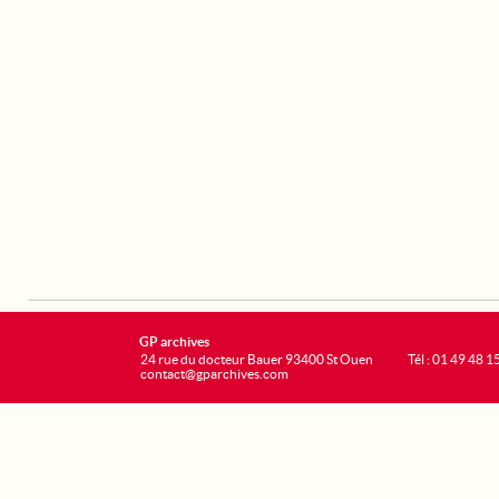
GP archives
24 rue du docteur Bauer 93400 St Ouen
Tél : 01 49 48 1
contact@gparchives.com