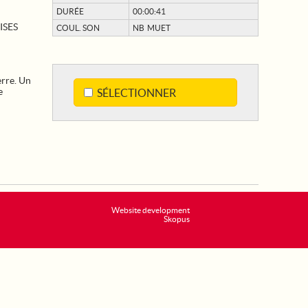
DURÉE
00:00:41
ISES
COUL. SON
NB MUET
erre. Un
e
SÉLECTIONNER
Website development
Skopus