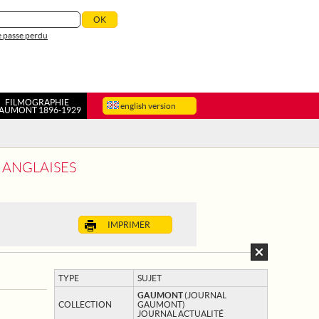
 passe perdu
FILMOGRAPHIE
english version
AUMONT 1896-1929
 ANGLAISES
IMPRIMER
TYPE
SUJET
GAUMONT
(JOURNAL
COLLECTION
GAUMONT)
JOURNAL ACTUALITÉ