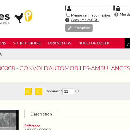
Mot de
Mémoriser ma connexion
Consulter les CGU
Inscription
ONS
NOTRE HISTOIRE
TARIFS ET CGV
NOUS CONTACTER
G
08
00008 - CONVOI D'AUTOMOBILES-AMBULANCES
Document
/ 0
Description
Référence