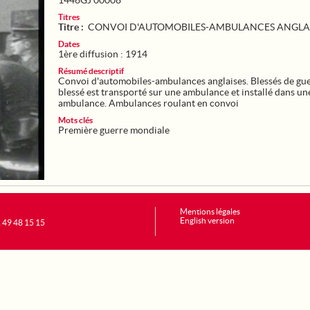
1446GJ 00008
Titres
Titre :
CONVOI D'AUTOMOBILES-AMBULANCES ANGLA
Dates
1ère diffusion : 1914
Résumé descriptif
Convoi d'automobiles-ambulances anglaises. Blessés de gu
blessé est transporté sur une ambulance et installé dans un
ambulance. Ambulances roulant en convoi
Mots clés
Première guerre mondiale
Mentions légales
English version
1 49 48 15 15