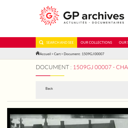
SEARCH AND SEE
OUR COLLECTIONS
OUR 
Accueil
>
Cart
> Document : 1509GJ 00007
DOCUMENT :
1509GJ 00007 - CH
Back