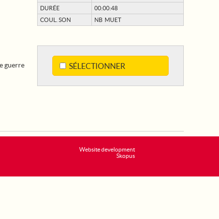
DURÉE
00:00:48
COUL. SON
NB MUET
e guerre
SÉLECTIONNER
Website development
Skopus