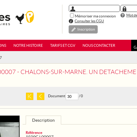
Mot de
Mémoriser ma connexion
Consulter les CGU
Inscription
ONS
NOTRE HISTOIRE
TARIFS ET CGV
NOUS CONTACTER
G
07
00007 - CHALONS-SUR-MARNE. UN DETACHEMENT 
Document
/ 0
Description
Référence